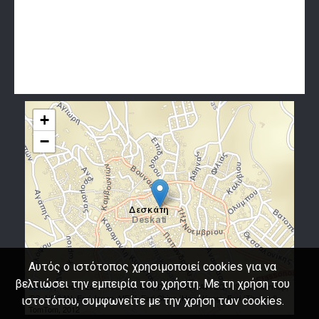
+
−
Αυτός ο ιστότοπος χρησιμοποιεί cookies για να
βελτιώσει την εμπειρία του χρήστη. Με τη χρήση του
Leaflet
| Tiles © Esri — Source: Esri, DeLorme, NAVTEQ, USGS, Intermap,
iPC, NRCAN, Esri Japan, METI, Esri China (Hong Kong), Esri (Thailand),
ιστοτόπου, συμφωνείτε με την χρήση των cookies.
TomTom, 2012