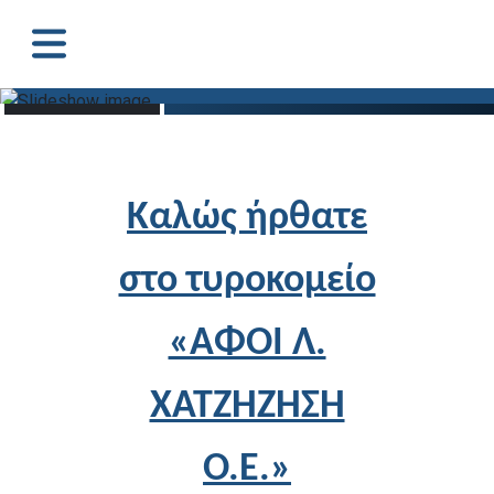
Καλώς ήρθατε
στο τυροκομείο
«ΑΦΟΙ Λ.
ΧΑΤΖΗΖΗΣΗ
Ο.Ε.»